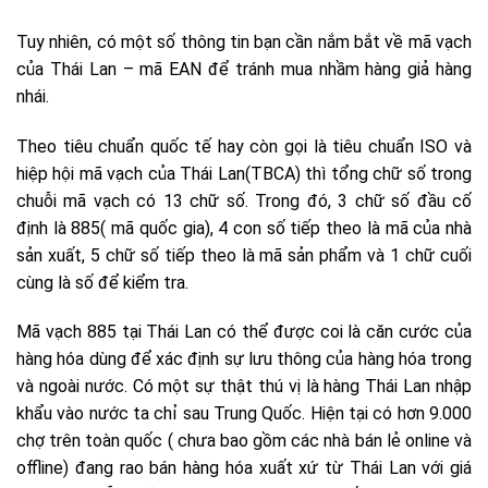
Tuy nhiên, có một số thông tin bạn cần nắm bắt về mã vạch
của Thái Lan – mã EAN để tránh mua nhầm hàng giả hàng
nhái.
Theo tiêu chuẩn quốc tế hay còn gọi là tiêu chuẩn ISO và
hiệp hội mã vạch của Thái Lan(TBCA) thì tổng chữ số trong
chuỗi mã vạch có 13 chữ số. Trong đó, 3 chữ số đầu cố
định là 885( mã quốc gia), 4 con số tiếp theo là mã của nhà
sản xuất, 5 chữ số tiếp theo là mã sản phẩm và 1 chữ cuối
cùng là số để kiểm tra.
Mã vạch 885 tại Thái Lan có thể được coi là căn cước của
hàng hóa dùng để xác định sự lưu thông của hàng hóa trong
và ngoài nước. Có một sự thật thú vị là hàng Thái Lan nhập
khẩu vào nước ta chỉ sau Trung Quốc. Hiện tại có hơn 9.000
chợ trên toàn quốc ( chưa bao gồm các nhà bán lẻ online và
offline) đang rao bán hàng hóa xuất xứ từ Thái Lan với giá