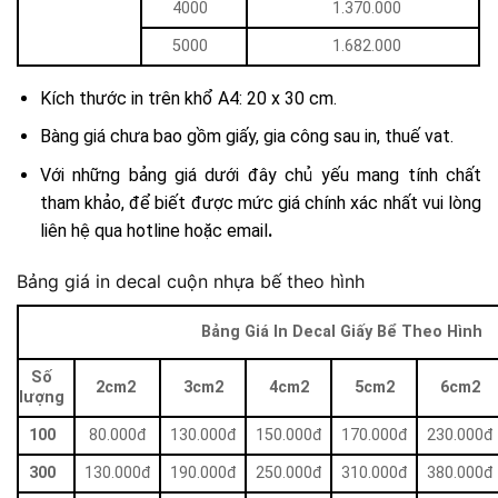
4000
1.370.000
5000
1.682.000
Kích thước in trên khổ A4: 20 x 30 cm.
Bàng giá chưa bao gồm giấy, gia công sau in, thuế vat.
Với những bảng giá dưới đây chủ yếu mang tính chất
tham khảo, để biết được mức giá chính xác nhất vui lòng
liên hệ qua hotline hoặc email
.
Bảng giá in decal cuộn nhựa bế theo hình
Bảng Giá In Decal Giấy Bể Theo Hình
Số
2cm2
3cm2
4cm2
5cm2
6cm2
lượng
100
80.000đ
130.000đ
150.000đ
170.000đ
230.000đ
300
130.000đ
190.000đ
250.000đ
310.000đ
380.000đ