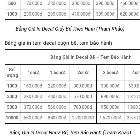
500
170.000đ
230.000đ
300.000đ
390.000đ
460.000đ
1000
230.000đ
299.000đ
410.000đ
399.000đ
620.000đ
Bảng Giá In Decal Giấy Bế Theo Hình (Tham Khảo)
Bảng giá in tem decal cuộn bể, tem bảo hành
Bảng Giá In Decal Bể – Tem Bảo Hành
Số
1cm2
1.5cm2
2cm2
2.5cm2
4c
lượng
1000
160.000đ
220.000đ
300.000đ
390.000đ
630.
3000
280.000đ
440.000đ
570.000đ
690.000đ
1.310
5000
370.000đ
560.000đ
760.000đ
950.000đ
1.960
10000
550.000đ
840.000đ
1.200.000đ
1.570.000đ
3.570
Bảng Giá In Decal Nhựa Bế, Tem Bảo Hành (Tham Khảo)