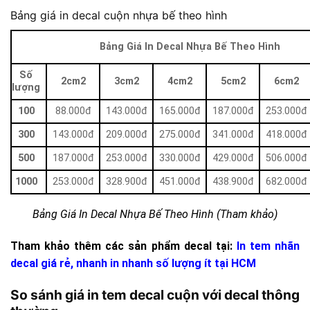
Bảng giá in decal cuộn nhựa bế theo hình
Bảng Giá In Decal Nhựa Bế Theo Hình
Số
2cm2
3cm2
4cm2
5cm2
6cm2
lượng
100
88.000đ
143.000đ
165.000đ
187.000đ
253.000đ
300
143.000đ
209.000đ
275.000đ
341.000đ
418.000đ
500
187.000đ
253.000đ
330.000đ
429.000đ
506.000đ
1000
253.000đ
328.900đ
451.000đ
438.900đ
682.000đ
Bảng Giá In Decal Nhựa Bế Theo Hình (Tham khảo)
Tham khảo thêm các sản phẩm decal tại:
In tem nhãn
decal giá rẻ, nhanh in nhanh số lượng ít tại HCM
So sánh giá in tem decal cuộn với decal thông