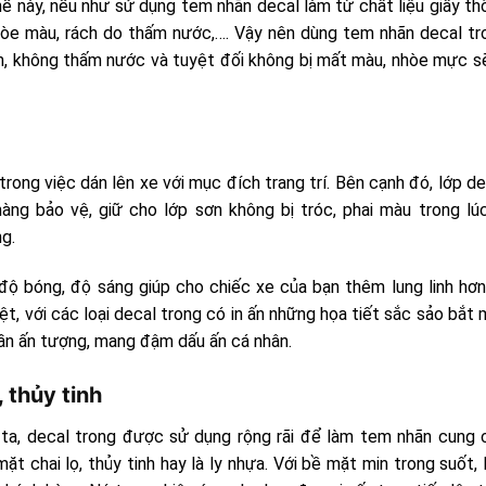
ế này, nếu như sử dụng tem nhãn decal làm từ chất liệu giấy th
nhòe màu, rách do thấm nước,…. Vậy nên dùng tem nhãn decal tr
nh, không thấm nước và tuyệt đối không bị mất màu, nhòe mực sẽ
rong việc dán lên xe với mục đích trang trí. Bên cạnh đó, lớp de
àng bảo vệ, giữ cho lớp sơn không bị tróc, phai màu trong lúc
g.
độ bóng, độ sáng giúp cho chiếc xe của bạn thêm lung linh hơn
t, với các loại decal trong có in ấn những họa tiết sắc sảo bắt 
hần ấn tượng, mang đậm dấu ấn cá nhân.
 thủy tinh
ta, decal trong được sử dụng rộng rãi để làm tem nhãn cung 
 chai lọ, thủy tinh hay là ly nhựa. Với bề mặt min trong suốt, l