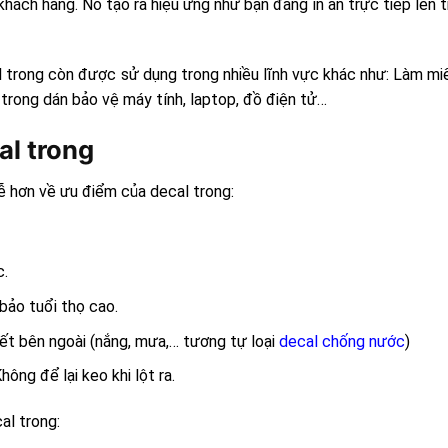
hách hàng. Nó tạo ra hiệu ứng như bạn đang in ấn trực tiếp lên t
 trong còn được sử dụng trong nhiều lĩnh vực khác như: Làm mi
l trong dán bảo vệ máy tính, laptop, đồ điện tử…
l trong
dễ hơn về ưu điểm của decal trong:
c.
 bảo tuổi thọ cao.
tiết bên ngoài (nắng, mưa,… tương tự loại
decal chống nước
)
ông để lại keo khi lột ra.
al trong: