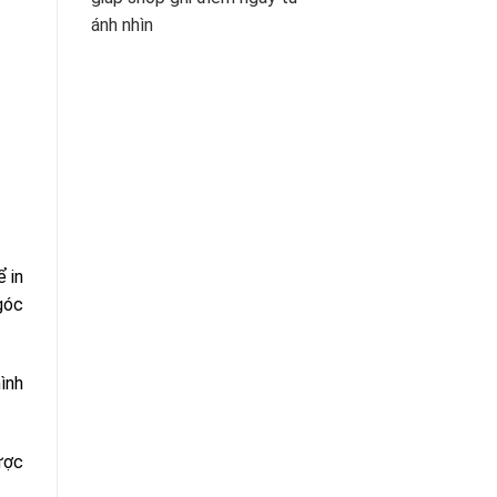
ánh nhìn
 in
góc
ình
ược