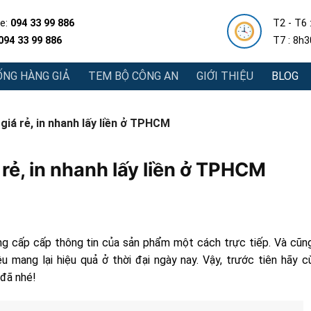
e:
094 33 99 886
T2 - T6 
094 33 99 886
T7 : 8h
NG HÀNG GIẢ
TEM BỘ CÔNG AN
GIỚI THIỆU
BLOG
 giá rẻ, in nhanh lấy liền ở TPHCM
 rẻ, in nhanh lấy liền ở TPHCM
g cấp cấp thông tin của sản phẩm một cách trực tiếp. Và cũng
 mang lại hiệu quả ở thời đại ngày nay. Vậy, trước tiên hãy c
 đã nhé!