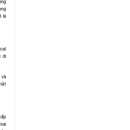
ông
ong
 là
cal
 di
 và
mắt
cấp
oại