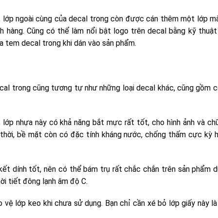
ết, lớp ngoài cùng của decal trong còn được cán thêm một lớp m
 hàng. Cũng có thể làm nổi bật logo trên decal bằng kỹ thuật
a tem decal trong khi dán vào sản phẩm.
ecal trong cũng tương tự như những loại decal khác, cũng gồm c
 lớp nhựa này có khả năng bắt mực rất tốt, cho hình ảnh và chữ
thời, bề mặt còn có đặc tính kháng nước, chống thấm cực kỳ h
kết dính tốt, nên có thể bám trụ rất chắc chắn trên sản phẩm d
hời tiết đông lạnh âm độ C.
 vệ lớp keo khi chưa sử dụng. Bạn chỉ cần xé bỏ lớp giấy này là