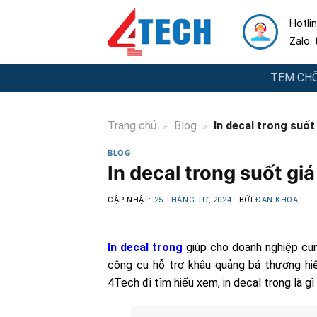
Skip
Hotlin
to
Zalo:
content
TEM CHỐ
Trang chủ
»
Blog
»
In decal trong suốt
BLOG
In decal trong suốt giá
CẬP NHẬT:
25 THÁNG TƯ, 2024
- BỞI
ĐAN KHOA
In decal trong
giúp cho doanh nghiệp cun
công cụ hỗ trợ khâu quảng bá thương hiệu
4Tech đi tìm hiểu xem, in decal trong là gì