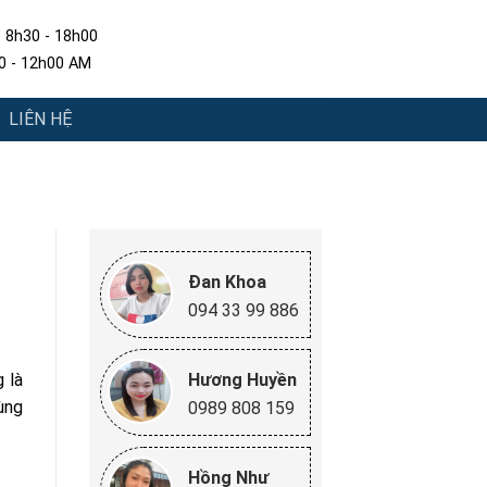
: 8h30 - 18h00
30 - 12h00 AM
LIÊN HỆ
Đan Khoa
094 33 99 886
Hương Huyền
 là
ùng
0989 808 159
Hồng Như