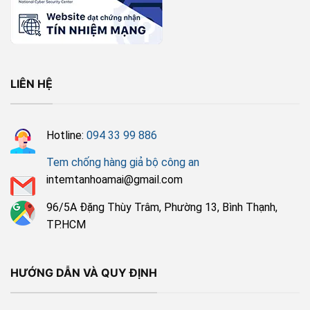
LIÊN HỆ
Hotline:
094 33 99 886
Tem chống hàng giả bộ công an
intemtanhoamai@gmail.com
96/5A Đặng Thùy Trâm, Phường 13, Bình Thạnh,
TP.HCM
HƯỚNG DẪN VÀ QUY ĐỊNH