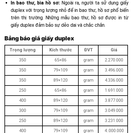
In bao thư, bìa hồ sơ:
Ngoài ra, người ta sử dụng giấy
duplex với trọng lượng nhỏ để in bao thư, hồ sơ phổ biến
trên thị trường. Những mẫu bao thư, hồ sơ được in từ
giấy duplex đảm bảo sự dẻo dai và chắc chắn.
Bảng báo giá giấy duplex
Trọng lượng
Kích thước
ĐVT
Giá
350
65×86
gram
2.270.000
350
79×109
gram
3.496.000
350
89×120
gram
4.336.000
250
65×86
gram
1.691.000
400
89×120
gram
3.877.000
300
79×109
gram
3.049.000
250
89×120
gram
3.231.000
400
79×109
gram
4..000.000