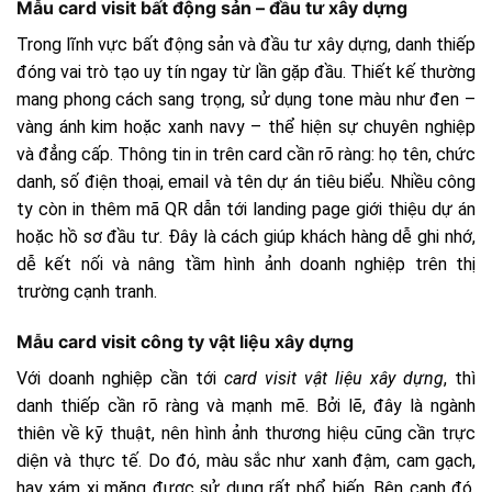
Mẫu card visit bất động sản – đầu tư xây dựng
Trong lĩnh vực bất động sản và đầu tư xây dựng, danh thiếp
đóng vai trò tạo uy tín ngay từ lần gặp đầu. Thiết kế thường
mang phong cách sang trọng, sử dụng tone màu như đen –
vàng ánh kim hoặc xanh navy – thể hiện sự chuyên nghiệp
và đẳng cấp. Thông tin in trên card cần rõ ràng: họ tên, chức
danh, số điện thoại, email và tên dự án tiêu biểu. Nhiều công
ty còn in thêm mã QR dẫn tới landing page giới thiệu dự án
hoặc hồ sơ đầu tư. Đây là cách giúp khách hàng dễ ghi nhớ,
dễ kết nối và nâng tầm hình ảnh doanh nghiệp trên thị
trường cạnh tranh.
Mẫu card visit công ty vật liệu xây dựng
Với doanh nghiệp cần tới
card visit vật liệu xây dựng
, thì
danh thiếp cần rõ ràng và mạnh mẽ. Bởi lẽ, đây là ngành
thiên về kỹ thuật, nên hình ảnh thương hiệu cũng cần trực
diện và thực tế. Do đó, màu sắc như xanh đậm, cam gạch,
hay xám xi măng được sử dụng rất phổ biến. Bên cạnh đó,