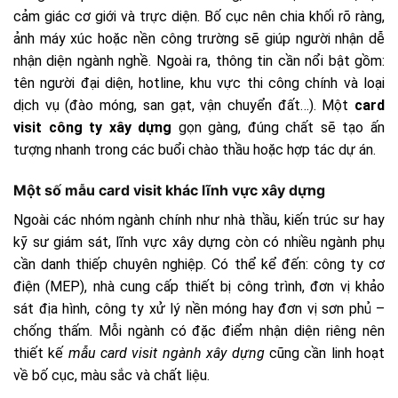
cảm giác cơ giới và trực diện. Bố cục nên chia khối rõ ràng,
ảnh máy xúc hoặc nền công trường sẽ giúp người nhận dễ
nhận diện ngành nghề. Ngoài ra, thông tin cần nổi bật gồm:
tên người đại diện, hotline, khu vực thi công chính và loại
dịch vụ (đào móng, san gạt, vận chuyển đất…). Một
card
visit công ty xây dựng
gọn gàng, đúng chất sẽ tạo ấn
tượng nhanh trong các buổi chào thầu hoặc hợp tác dự án.
Một số mẫu card visit khác lĩnh vực xây dựng
Ngoài các nhóm ngành chính như nhà thầu, kiến trúc sư hay
kỹ sư giám sát, lĩnh vực xây dựng còn có nhiều ngành phụ
cần danh thiếp chuyên nghiệp. Có thể kể đến: công ty cơ
điện (MEP), nhà cung cấp thiết bị công trình, đơn vị khảo
sát địa hình, công ty xử lý nền móng hay đơn vị sơn phủ –
chống thấm. Mỗi ngành có đặc điểm nhận diện riêng nên
thiết kế
mẫu card visit ngành xây dựng
cũng cần linh hoạt
về bố cục, màu sắc và chất liệu.