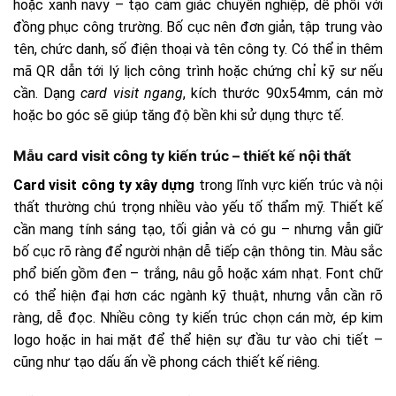
hoặc xanh navy – tạo cảm giác chuyên nghiệp, dễ phối với
đồng phục công trường. Bố cục nên đơn giản, tập trung vào
tên, chức danh, số điện thoại và tên công ty. Có thể in thêm
mã QR dẫn tới lý lịch công trình hoặc chứng chỉ kỹ sư nếu
cần. Dạng
card visit ngang
, kích thước 90x54mm, cán mờ
hoặc bo góc sẽ giúp tăng độ bền khi sử dụng thực tế.
Mẫu card visit công ty kiến trúc – thiết kế nội thất
Card visit công ty xây dựng
trong lĩnh vực kiến trúc và nội
thất thường chú trọng nhiều vào yếu tố thẩm mỹ. Thiết kế
cần mang tính sáng tạo, tối giản và có gu – nhưng vẫn giữ
bố cục rõ ràng để người nhận dễ tiếp cận thông tin. Màu sắc
phổ biến gồm đen – trắng, nâu gỗ hoặc xám nhạt. Font chữ
có thể hiện đại hơn các ngành kỹ thuật, nhưng vẫn cần rõ
ràng, dễ đọc. Nhiều công ty kiến trúc chọn cán mờ, ép kim
logo hoặc in hai mặt để thể hiện sự đầu tư vào chi tiết –
cũng như tạo dấu ấn về phong cách thiết kế riêng.