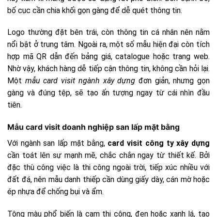
bố cục cần chia khối gọn gàng để dễ quét thông tin.
Logo thường đặt bên trái, còn thông tin cá nhân nên nằm
nổi bật ở trung tâm. Ngoài ra, một số mẫu hiện đại còn tích
hợp mã QR dẫn đến bảng giá, catalogue hoặc trang web.
Nhờ vậy, khách hàng dễ tiếp cận thông tin, không cần hỏi lại.
Một
mẫu card visit ngành xây dựng
đơn giản, nhưng gọn
gàng và đúng tệp, sẽ tạo ấn tượng ngay từ cái nhìn đầu
tiên.
Mẫu card visit doanh nghiệp san lấp mặt bằng
Với ngành san lấp mặt bằng,
card visit công ty xây dựng
cần toát lên sự mạnh mẽ, chắc chắn ngay từ thiết kế. Bởi
đặc thù công việc là thi công ngoài trời, tiếp xúc nhiều với
đất đá, nên mẫu danh thiếp cần dùng giấy dày, cán mờ hoặc
ép nhựa để chống bụi và ẩm.
Tông màu phổ biến là cam thi công, đen hoặc xanh lá, tạo