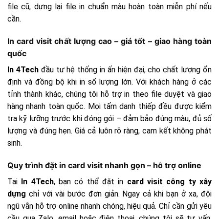
file cũ, dựng lại file in chuẩn màu hoàn toàn miễn phí nếu
cần.
In card visit chất lượng cao – giá tốt – giao hàng toàn
quốc
In 4Tech
đầu tư hệ thống in ấn hiện đại, cho chất lượng ổn
định và đồng bộ khi in số lượng lớn. Với khách hàng ở các
tỉnh thành khác, chúng tôi hỗ trợ in theo file duyệt và giao
hàng nhanh toàn quốc. Mọi tấm danh thiếp đều được kiểm
tra kỹ lưỡng trước khi đóng gói – đảm bảo đúng màu, đủ số
lượng và đúng hẹn. Giá cả luôn rõ ràng, cam kết không phát
sinh.
Quy trình đặt in card visit nhanh gọn – hỗ trợ online
Tại
In 4Tech
, bạn có thể đặt in
card visit công ty xây
dựng
chỉ với vài bước đơn giản. Ngay cả khi bạn ở xa, đội
ngũ vẫn hỗ trợ online nhanh chóng, hiệu quả. Chỉ cần gửi yêu
cầu qua Zalo, email hoặc điện thoại, chúng tôi sẽ tư vấn,