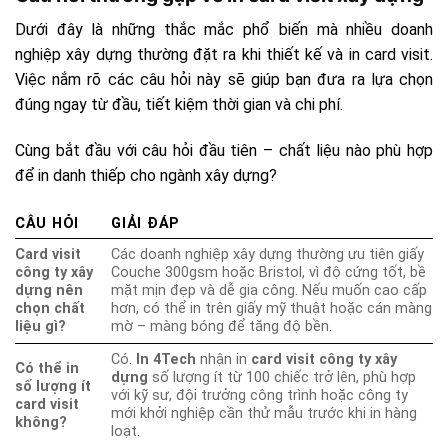
Dưới đây là những thắc mắc phổ biến mà nhiều doanh
nghiệp xây dựng thường đặt ra khi thiết kế và in card visit.
Việc nắm rõ các câu hỏi này sẽ giúp bạn đưa ra lựa chọn
đúng ngay từ đầu, tiết kiệm thời gian và chi phí.
Cùng bắt đầu với câu hỏi đầu tiên – chất liệu nào phù hợp
để in danh thiếp cho ngành xây dựng?
CÂU HỎI
GIẢI ĐÁP
Card visit
Các doanh nghiệp xây dựng thường ưu tiên giấy
công ty xây
Couche 300gsm hoặc Bristol, vì độ cứng tốt, bề
dựng nên
mặt mịn đẹp và dễ gia công. Nếu muốn cao cấp
chọn chất
hơn, có thể in trên giấy mỹ thuật hoặc cán màng
liệu gì?
mờ – màng bóng để tăng độ bền.
Có.
In 4Tech
nhận in
card visit công ty xây
Có thể in
dựng
số lượng ít từ 100 chiếc trở lên, phù hợp
số lượng ít
với kỹ sư, đội trưởng công trình hoặc công ty
card visit
mới khởi nghiệp cần thử mẫu trước khi in hàng
không?
loạt.