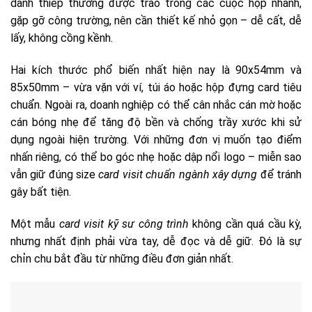
danh thiếp thường được trao trong các cuộc họp nhanh,
gặp gỡ công trường, nên cần thiết kế nhỏ gọn – dễ cất, dễ
lấy, không cồng kềnh.
Hai kích thước phổ biến nhất hiện nay là 90x54mm và
85x50mm – vừa vặn với ví, túi áo hoặc hộp đựng card tiêu
chuẩn. Ngoài ra, doanh nghiệp có thể cân nhắc cán mờ hoặc
cán bóng nhẹ để tăng độ bền và chống trầy xước khi sử
dụng ngoài hiện trường. Với những đơn vị muốn tạo điểm
nhấn riêng, có thể bo góc nhẹ hoặc dập nổi logo – miễn sao
vẫn giữ đúng size
card visit chuẩn ngành xây dựng
để tránh
gây bất tiện.
Một mẫu
card visit kỹ sư công trình
không cần quá cầu kỳ,
nhưng nhất định phải vừa tay, dễ đọc và dễ giữ. Đó là sự
chỉn chu bắt đầu từ những điều đơn giản nhất.