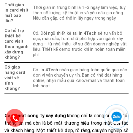
Thời gian
Thời gian in trung bình là 1–3 ngày làm việc, tùy
in card visit
theo số lượng, kỹ thuật in và yêu cầu gia công.
mất bao
Nếu cần gấp, có thể in lấy ngay trong ngày.
lâu?
Có hỗ trợ
Có. Đội ngũ thiết kế tại
In 4Tech
sẽ tư vấn bố
thiết kế
cục, màu sắc, font chữ phù hợp với ngành xây
card visit
dựng – từ nhà thầu, kỹ sư đến doanh nghiệp vật
theo ngành
liệu. Thiết kế demo trước khi in hoàn toàn miễn
xây dựng
phí.
không?
Có giao
Có.
In 4Tech
nhận giao hàng toàn quốc qua các
hàng card
đơn vị vận chuyển uy tín. Bạn có thể đặt hàng
visit về
online, nhận mẫu qua Zalo/Email và thanh toán
tỉnh
linh hoạt.
không?
Card visit công ty xây dựng
không chỉ là công cụ trao đổi
thông tin mà còn là bộ mặt thương hiệu trong mắt đối tác
và khách hàng. Một thiết kế đẹp, rõ ràng, chuyên nghiệp sẽ