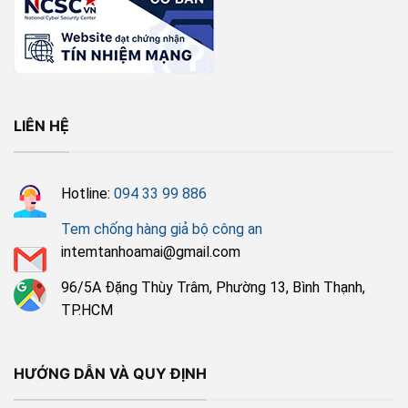
LIÊN HỆ
Hotline:
094 33 99 886
Tem chống hàng giả bộ công an
intemtanhoamai@gmail.com
96/5A Đặng Thùy Trâm, Phường 13, Bình Thạnh,
TP.HCM
HƯỚNG DẪN VÀ QUY ĐỊNH