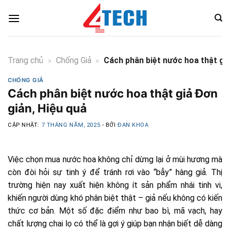
Skip
to
content
Trang chủ
»
Chống Giả
»
Cách phân biệt nước hoa thật giả
CHỐNG GIẢ
Cách phân biệt nước hoa thật giả Đơn
giản, Hiệu quả
CẬP NHẬT:
7 THÁNG NĂM, 2025
- BỞI
ĐAN KHOA
Việc chọn mua nước hoa không chỉ dừng lại ở mùi hương mà
còn đòi hỏi sự tinh ý để tránh rơi vào “bẫy” hàng giả. Thị
trường hiện nay xuất hiện không ít sản phẩm nhái tinh vi,
khiến người dùng khó phân biệt thật – giả nếu không có kiến
thức cơ bản. Một số đặc điểm như bao bì, mã vạch, hay
chất lượng chai lọ có thể là gợi ý giúp bạn nhận biết dễ dàng