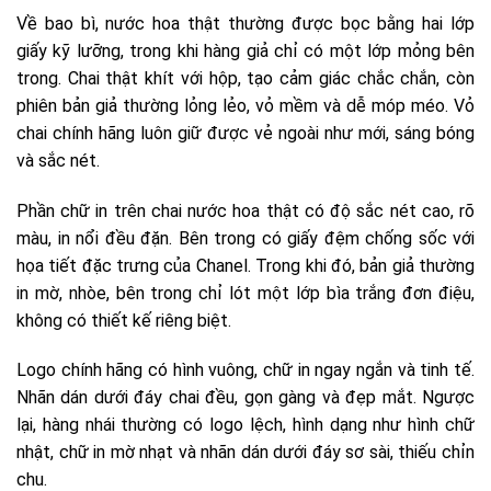
Về bao bì, nước hoa thật thường được bọc bằng hai lớp
giấy kỹ lưỡng, trong khi hàng giả chỉ có một lớp mỏng bên
trong. Chai thật khít với hộp, tạo cảm giác chắc chắn, còn
phiên bản giả thường lỏng lẻo, vỏ mềm và dễ móp méo. Vỏ
chai chính hãng luôn giữ được vẻ ngoài như mới, sáng bóng
và sắc nét.
Phần chữ in trên chai nước hoa thật có độ sắc nét cao, rõ
màu, in nổi đều đặn. Bên trong có giấy đệm chống sốc với
họa tiết đặc trưng của Chanel. Trong khi đó, bản giả thường
in mờ, nhòe, bên trong chỉ lót một lớp bìa trắng đơn điệu,
không có thiết kế riêng biệt.
Logo chính hãng có hình vuông, chữ in ngay ngắn và tinh tế.
Nhãn dán dưới đáy chai đều, gọn gàng và đẹp mắt. Ngược
lại, hàng nhái thường có logo lệch, hình dạng như hình chữ
nhật, chữ in mờ nhạt và nhãn dán dưới đáy sơ sài, thiếu chỉn
chu.