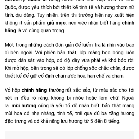
Quốc, được yêu thích bởi thiết kế tinh tế và hương thơm nữ
tính, dịu dàng. Tuy nhiên, trên thị trường hiện nay xuất hiện
không ít sản phẩm
giả mạo
, nên việc nhận biết hàng
chính
hãng
là vô cùng quan trọng.
Một trong những cách đơn giản để kiểm tra là nhìn vào bao
bì bên ngoài. Với phiên bản thật, lớp màng bọc bóng luôn
được dán sát vào hộp, có độ dày vừa phải và khó bóc rời.
Khi mở hộp, bên trong sẽ có lớp chống sốc chắc chắn, được
thiết kế để giữ cố định chai nước hoa, hạn chế va chạm.
Vỏ hộp
chính hãng
thường rất sắc sảo, từ màu sắc cho tới
nét in đều rõ ràng, không bị nhòe hoặc lem chữ. Ngoài
ra,
mùi hương
cũng là yếu tố dễ nhận biết: bản thật mang
mùi hoa cỏ nhẹ nhàng, tinh tế, trải qua đủ ba tầng hương
đặc trưng và có khả năng lưu hương từ 5 đến 8 tiếng.