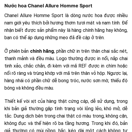
Nước hoa Chanel Allure Homme Sport
Chanel Allure Homme Sport là dòng nước hoa được nhiều
nam giới yêu thích bởi hương thơm tươi mát và nam tính. Để
nhận biết được sản phẩm này là hàng chính hãng hay không,
bạn có thể áp dụng những mẹo đã đề cập ở trên.
Ở phiên bản
chính hãng
, phần chữ in trên thân chai sắc nét,
thanh mảnh và đều màu. Logo thường được in nổi, nắp chai
tinh xảo, chắc chắn, đi kèm với mã REF được in chìm hoặc
nổi rõ ràng và trùng khớp với mã trên thân vỏ hộp. Ngược lại,
hàng nhái có phần chữ dễ bong tróc, nước sơn mờ, thiếu độ
bóng và không đều màu.
Thiết kế vòi xịt của hàng thật cứng cáp, dễ sử dụng, trong
khi bản giả thường gặp tình trạng vòi lỏng lẻo, khó mở, dễ
tắc. Dung dịch bên trong chai thật có màu trong, không cặn,
không đục và thể hiện rõ ba tầng hương. Trong khi đó, bản
giả thường có mùi nồng, hắc, kéo dài một cách không tự