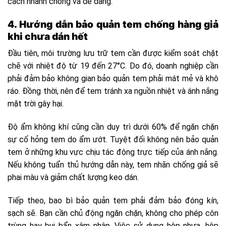
cách nhanh chóng và dễ dàng.
4. Hướng dẫn bảo quản tem chống hàng giả
khi chưa dán hết
Đầu tiên, môi trường lưu trữ tem cần được kiểm soát chặt
chẽ với nhiệt độ từ 19 đến 27°C. Do đó, doanh nghiệp cần
phải đảm bảo không gian bảo quản tem phải mát mẻ và khô
ráo. Đồng thời, nên để tem tránh xa nguồn nhiệt và ánh nắng
mặt trời gây hại.
Độ ẩm không khí cũng cần duy trì dưới 60% để ngăn chặn
sự cố hỏng tem do ẩm ướt. Tuyệt đối không nên bảo quản
tem ở những khu vực chịu tác động trực tiếp của ánh nắng.
Nếu không tuẩn thủ hướng dẫn này, tem nhãn chống giả sẽ
phai màu và giảm chất lượng keo dán.
Tiếp theo, bao bì bảo quản tem phải đảm bảo đóng kín,
sạch sẽ. Bạn cần chủ động ngăn chặn, không cho phép côn
trùng hay bụi bẩn xâm nhập. Việc sử dụng hộp nhựa, hộp