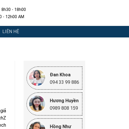
: 8h30 - 18h00
30 - 12h00 AM
LIÊN HỆ
Đan Khoa
094 33 99 886
Hương Huyền
0989 808 159
giả
chZ
ech
Hồng Như