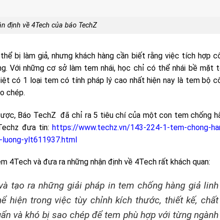
n định về 4Tech của báo TechZ
thể bị làm giả, nhưng khách hàng cần biết rằng việc tích hợp c
g. Với những cơ sở làm tem nhái, học chỉ có thể nhái bề mặt 
ệt có 1 loại tem có tính pháp lý cao nhất hiện nay là tem bộ c
ao chép.
 được, Báo TechZ đã chỉ ra 5 tiêu chí của một con tem chống h
Techz đưa tin:
https://www.techz.vn/143-224-1-tem-chong-ha
-luong-ylt611937.html
tem 4Tech và đưa ra những nhận định về 4Tech rất khách quan:
và tạo ra những giải pháp in tem chống hàng giả linh
ể hiện trong việc tùy chỉnh kích thước, thiết kế, chất
uẩn và khó bị sao chép để tem phù hợp với từng ngành