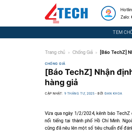
Skip
Hotlin
to
Zalo:
content
TEM CHỐ
Trang chủ
»
Chống Giả
»
[Báo TechZ] Nh
CHỐNG GIẢ
[Báo TechZ] Nhận định
hàng giả
CẬP NHẬT:
9 THÁNG TƯ, 2025
- BỞI
ĐAN KHOA
Vừa qua ngày 1/2/2024, kênh báo TechZ đ
nổi tiếng tại thành phố Hồ Chí Minh. Ngo
cũng đã nêu lên một số tiêu chuẩn để đán