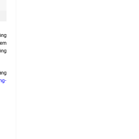
ông
tem
ông
àng
ng-