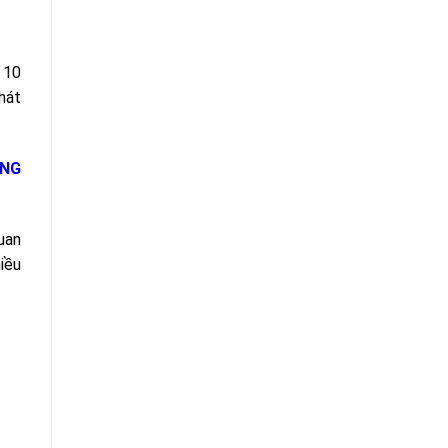
 10
hát
ƠNG
uan
iều