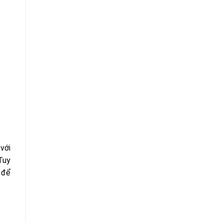
với
Tuy
 để