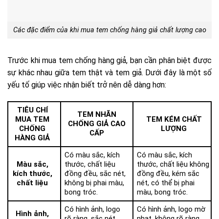
Các đặc điểm của khi mua tem chống hàng giả chất lượng cao
Trước khi mua tem chống hàng giả, bạn cần phân biệt được
sự khác nhau giữa tem thật và tem giả. Dưới đây là một số
yếu tố giúp việc nhận biết trở nên dễ dàng hơn:
TIÊU CHÍ
TEM NHÃN
MUA TEM
TEM KÉM CHẤT
CHỐNG GIẢ CAO
CHỐNG
LƯỢNG
CẤP
HÀNG GIẢ
Có màu sắc, kích
Có màu sắc, kích
Màu sắc,
thước, chất liệu
thước, chất liệu không
kích thước,
đồng đều, sắc nét,
đồng đều, kém sắc
chất liệu
không bị phai màu,
nét, có thể bị phai
bong tróc.
màu, bong tróc.
Có hình ảnh, logo
Có hình ảnh, logo mờ
Hình ảnh,
rõ ràng, sắc nét,
nhạt, không rõ ràng,