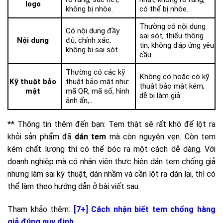
logo
không bị nhòe.
có thể bị nhòe.
Thường có nội dung
Có nội dung đầy
sai sót, thiếu thông
Nội dung
đủ, chính xác,
tin, không đáp ứng yêu
không bị sai sót.
cầu.
Thường có các kỹ
Không có hoặc có kỹ
Kỹ thuật bảo
thuật bảo mật như:
thuật bảo mật kém,
mật
mã QR, mã số, hình
dễ bị làm giả.
ảnh ẩn,…
** Thông tin thêm đến bạn: Tem thật sẽ rất khó để lột ra
khỏi sản phẩm đã
dán tem
mà còn nguyên vẹn. Còn tem
kém chất lượng thì có thể bóc ra một cách dễ dàng. Với
doanh nghiệp mà có nhân viên thực hiện dán tem chống giả
nhưng làm sai kỹ thuật, dán nhầm và cần lột ra dán lại, thì có
thể làm theo hướng dẫn ở bài viết sau.
Tham khảo thêm:
[7+] Cách nhận biết tem chống hàng
giả đúng quy định