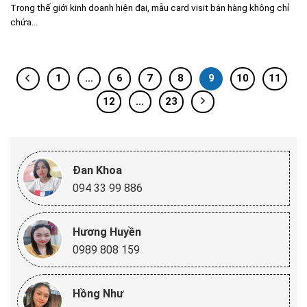
Trong thế giới kinh doanh hiện đại, mẫu card visit bán hàng không chỉ
chứa...
1
…
6
7
8
9
10
11
12
…
23
Đan Khoa
094 33 99 886
Hương Huyền
0989 808 159
Hồng Như